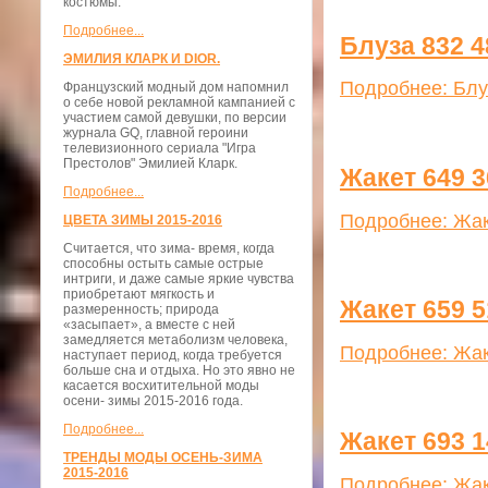
костюмы.
Подробнее...
Блуза 832 4
ЭМИЛИЯ КЛАРК И DIOR.
Подробнее: Блу
Французский модный дом напомнил
о себе новой рекламной кампанией с
участием самой девушки, по версии
журнала GQ, главной героини
телевизионного сериала "Игра
Престолов" Эмилией Кларк.
Жакет 649 3
Подробнее...
Подробнее: Жак
ЦВЕТА ЗИМЫ 2015-2016
Считается, что зима- время, когда
способны остыть самые острые
интриги, и даже самые яркие чувства
приобретают мягкость и
Жакет 659 5
размеренность; природа
«засыпает», а вместе с ней
замедляется метаболизм человека,
Подробнее: Жак
наступает период, когда требуется
больше сна и отдыха. Но это явно не
касается восхитительной моды
осени- зимы 2015-2016 года.
Подробнее...
Жакет 693 1
ТРЕНДЫ МОДЫ ОСЕНЬ-ЗИМА
2015-2016
Подробнее: Жак