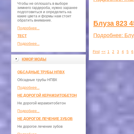
Чтобы не оплошать в выборе
зимнего гардероба, нужно заранее
подготовиться и определить на
какие цвета и формы нам стоит
обратить внимание.
Блуза 823 4
Подробнее...
Подробнее: Блу
ТЕСТ
Подробнее...
First
<<
1
2
3
4
5
6
ЮМОР МОДЫ
ОБСАДНЫЕ ТРУБЫ НПВХ
Обсадные трубы НПВХ
Подробнее...
НЕ ДОРОГОЙ КЕРАМЗИТОБЕТОН
Не дорогой керамзитобетон
Подробнее...
НЕ ДОРОГОЕ ЛЕЧЕНИЕ ЗУБОВ
Не дорогое лечение зубов