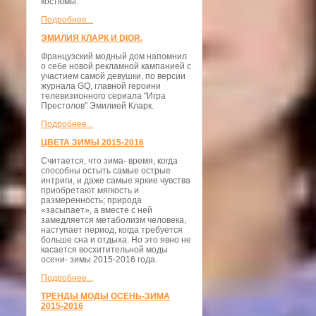
костюмы.
Подробнее...
ЭМИЛИЯ КЛАРК И DIOR.
Французский модный дом напомнил
о себе новой рекламной кампанией с
участием самой девушки, по версии
журнала GQ, главной героини
телевизионного сериала "Игра
Престолов" Эмилией Кларк.
Подробнее...
ЦВЕТА ЗИМЫ 2015-2016
Считается, что зима- время, когда
способны остыть самые острые
интриги, и даже самые яркие чувства
приобретают мягкость и
размеренность; природа
«засыпает», а вместе с ней
замедляется метаболизм человека,
наступает период, когда требуется
больше сна и отдыха. Но это явно не
касается восхитительной моды
осени- зимы 2015-2016 года.
Подробнее...
ТРЕНДЫ МОДЫ ОСЕНЬ-ЗИМА
2015-2016