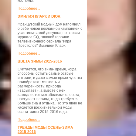
костюмы.
Подробнее...
ЭМИЛИЯ КЛАРК И DIOR.
Французский модный дом напомнил
о себе новой рекламной кампанией с
участием самой девушки, по версии
журнала GQ, главной героини
телевизионного сериала "Игра
Престолов" Эмилией Кларк.
Подробнее...
ЦВЕТА ЗИМЫ 2015-2016
Считается, что зима- время, когда
способны остыть самые острые
интриги, и даже самые яркие чувства
приобретают мягкость и
размеренность; природа
«засыпает», а вместе с ней
замедляется метаболизм человека,
наступает период, когда требуется
больше сна и отдыха. Но это явно не
касается восхитительной моды
осени- зимы 2015-2016 года.
Подробнее...
ТРЕНДЫ МОДЫ ОСЕНЬ-ЗИМА
2015-2016