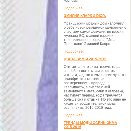
костюмы.
Подробнее...
ЭМИЛИЯ КЛАРК И DIOR.
Французский модный дом напомнил
о себе новой рекламной кампанией с
участием самой девушки, по версии
журнала GQ, главной героини
телевизионного сериала "Игра
Престолов" Эмилией Кларк.
Подробнее...
ЦВЕТА ЗИМЫ 2015-2016
Считается, что зима- время, когда
способны остыть самые острые
интриги, и даже самые яркие чувства
приобретают мягкость и
размеренность; природа
«засыпает», а вместе с ней
замедляется метаболизм человека,
наступает период, когда требуется
больше сна и отдыха. Но это явно не
касается восхитительной моды
осени- зимы 2015-2016 года.
Подробнее...
ТРЕНДЫ МОДЫ ОСЕНЬ-ЗИМА
2015-2016