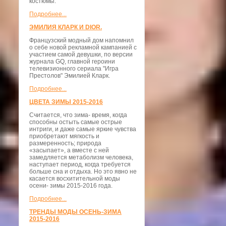
костюмы.
Подробнее...
ЭМИЛИЯ КЛАРК И DIOR.
Французский модный дом напомнил
о себе новой рекламной кампанией с
участием самой девушки, по версии
журнала GQ, главной героини
телевизионного сериала "Игра
Престолов" Эмилией Кларк.
Подробнее...
ЦВЕТА ЗИМЫ 2015-2016
Считается, что зима- время, когда
способны остыть самые острые
интриги, и даже самые яркие чувства
приобретают мягкость и
размеренность; природа
«засыпает», а вместе с ней
замедляется метаболизм человека,
наступает период, когда требуется
больше сна и отдыха. Но это явно не
касается восхитительной моды
осени- зимы 2015-2016 года.
Подробнее...
ТРЕНДЫ МОДЫ ОСЕНЬ-ЗИМА
2015-2016