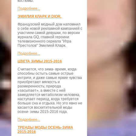
костюмы.
Подробнее...
ЭМИЛИЯ КЛАРК И DIOR.
Французский модный дом напомнил
о себе новой рекламной кампанией с
участием самой девушки, по версии
журнала GQ, главной героини
телевизионного сериала "Игра
Престолов" Эмилией Кларк.
Подробнее...
ЦВЕТА ЗИМЫ 2015-2016
Считается, что зима- время, когда
способны остыть самые острые
интриги, и даже самые яркие чувства
приобретают мягкость и
размеренность; природа
«засыпает», а вместе с ней
замедляется метаболизм человека,
наступает период, когда требуется
больше сна и отдыха. Но это явно не
касается восхитительной моды
осени- зимы 2015-2016 года.
Подробнее...
ТРЕНДЫ МОДЫ ОСЕНЬ-ЗИМА
2015-2016