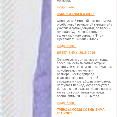
костюмы.
Подробнее...
ЭМИЛИЯ КЛАРК И DIOR.
Французский модный дом напомнил
о себе новой рекламной кампанией с
участием самой девушки, по версии
журнала GQ, главной героини
телевизионного сериала "Игра
Престолов" Эмилией Кларк.
Подробнее...
ЦВЕТА ЗИМЫ 2015-2016
Считается, что зима- время, когда
способны остыть самые острые
интриги, и даже самые яркие чувства
приобретают мягкость и
размеренность; природа
«засыпает», а вместе с ней
замедляется метаболизм человека,
наступает период, когда требуется
больше сна и отдыха. Но это явно не
касается восхитительной моды
осени- зимы 2015-2016 года.
Подробнее...
ТРЕНДЫ МОДЫ ОСЕНЬ-ЗИМА
2015-2016