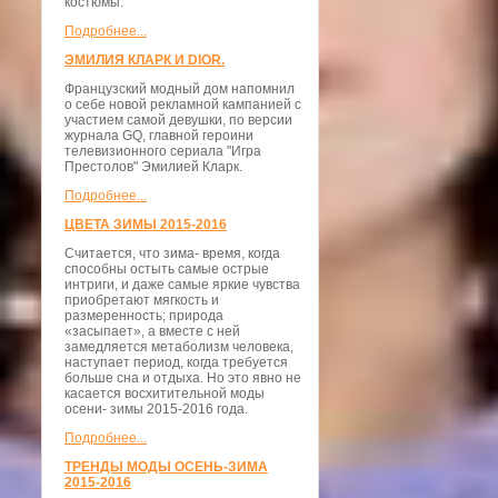
костюмы.
Подробнее...
ЭМИЛИЯ КЛАРК И DIOR.
Французский модный дом напомнил
о себе новой рекламной кампанией с
участием самой девушки, по версии
журнала GQ, главной героини
телевизионного сериала "Игра
Престолов" Эмилией Кларк.
Подробнее...
ЦВЕТА ЗИМЫ 2015-2016
Считается, что зима- время, когда
способны остыть самые острые
интриги, и даже самые яркие чувства
приобретают мягкость и
размеренность; природа
«засыпает», а вместе с ней
замедляется метаболизм человека,
наступает период, когда требуется
больше сна и отдыха. Но это явно не
касается восхитительной моды
осени- зимы 2015-2016 года.
Подробнее...
ТРЕНДЫ МОДЫ ОСЕНЬ-ЗИМА
2015-2016