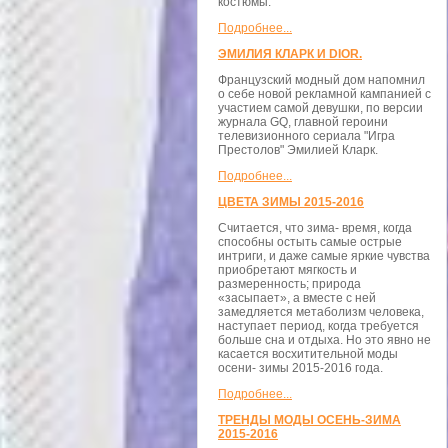
костюмы.
Подробнее...
ЭМИЛИЯ КЛАРК И DIOR.
Французский модный дом напомнил
о себе новой рекламной кампанией с
участием самой девушки, по версии
журнала GQ, главной героини
телевизионного сериала "Игра
Престолов" Эмилией Кларк.
Подробнее...
ЦВЕТА ЗИМЫ 2015-2016
Считается, что зима- время, когда
способны остыть самые острые
интриги, и даже самые яркие чувства
приобретают мягкость и
размеренность; природа
«засыпает», а вместе с ней
замедляется метаболизм человека,
наступает период, когда требуется
больше сна и отдыха. Но это явно не
касается восхитительной моды
осени- зимы 2015-2016 года.
Подробнее...
ТРЕНДЫ МОДЫ ОСЕНЬ-ЗИМА
2015-2016