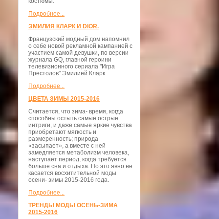
костюмы.
Подробнее...
ЭМИЛИЯ КЛАРК И DIOR.
Французский модный дом напомнил
о себе новой рекламной кампанией с
участием самой девушки, по версии
журнала GQ, главной героини
телевизионного сериала "Игра
Престолов" Эмилией Кларк.
Подробнее...
ЦВЕТА ЗИМЫ 2015-2016
Считается, что зима- время, когда
способны остыть самые острые
интриги, и даже самые яркие чувства
приобретают мягкость и
размеренность; природа
«засыпает», а вместе с ней
замедляется метаболизм человека,
наступает период, когда требуется
больше сна и отдыха. Но это явно не
касается восхитительной моды
осени- зимы 2015-2016 года.
Подробнее...
ТРЕНДЫ МОДЫ ОСЕНЬ-ЗИМА
2015-2016