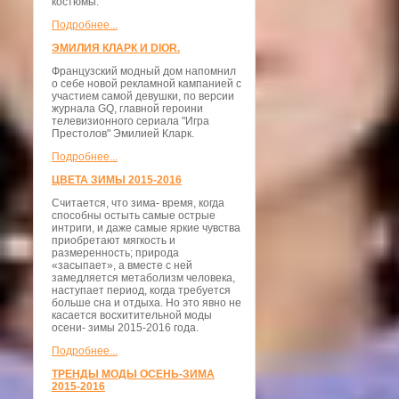
костюмы.
Подробнее...
ЭМИЛИЯ КЛАРК И DIOR.
Французский модный дом напомнил
о себе новой рекламной кампанией с
участием самой девушки, по версии
журнала GQ, главной героини
телевизионного сериала "Игра
Престолов" Эмилией Кларк.
Подробнее...
ЦВЕТА ЗИМЫ 2015-2016
Считается, что зима- время, когда
способны остыть самые острые
интриги, и даже самые яркие чувства
приобретают мягкость и
размеренность; природа
«засыпает», а вместе с ней
замедляется метаболизм человека,
наступает период, когда требуется
больше сна и отдыха. Но это явно не
касается восхитительной моды
осени- зимы 2015-2016 года.
Подробнее...
ТРЕНДЫ МОДЫ ОСЕНЬ-ЗИМА
2015-2016