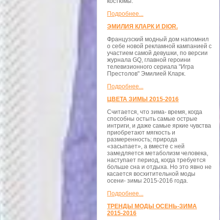
костюмы.
Подробнее...
ЭМИЛИЯ КЛАРК И DIOR.
Французский модный дом напомнил
о себе новой рекламной кампанией с
участием самой девушки, по версии
журнала GQ, главной героини
телевизионного сериала "Игра
Престолов" Эмилией Кларк.
Подробнее...
ЦВЕТА ЗИМЫ 2015-2016
Считается, что зима- время, когда
способны остыть самые острые
интриги, и даже самые яркие чувства
приобретают мягкость и
размеренность; природа
«засыпает», а вместе с ней
замедляется метаболизм человека,
наступает период, когда требуется
больше сна и отдыха. Но это явно не
касается восхитительной моды
осени- зимы 2015-2016 года.
Подробнее...
ТРЕНДЫ МОДЫ ОСЕНЬ-ЗИМА
2015-2016