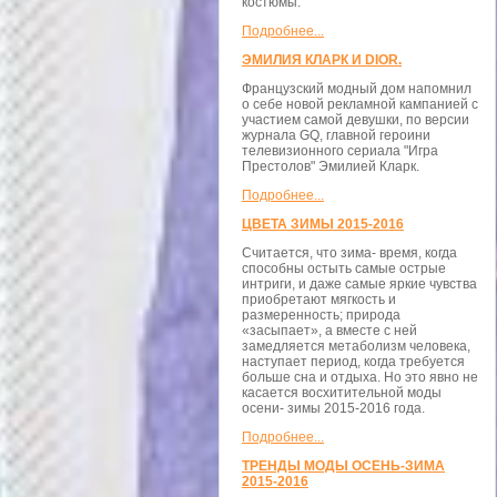
костюмы.
Подробнее...
ЭМИЛИЯ КЛАРК И DIOR.
Французский модный дом напомнил
о себе новой рекламной кампанией с
участием самой девушки, по версии
журнала GQ, главной героини
телевизионного сериала "Игра
Престолов" Эмилией Кларк.
Подробнее...
ЦВЕТА ЗИМЫ 2015-2016
Считается, что зима- время, когда
способны остыть самые острые
интриги, и даже самые яркие чувства
приобретают мягкость и
размеренность; природа
«засыпает», а вместе с ней
замедляется метаболизм человека,
наступает период, когда требуется
больше сна и отдыха. Но это явно не
касается восхитительной моды
осени- зимы 2015-2016 года.
Подробнее...
ТРЕНДЫ МОДЫ ОСЕНЬ-ЗИМА
2015-2016