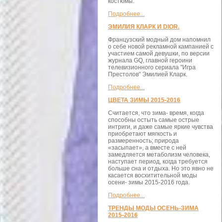
костюмы.
Подробнее...
ЭМИЛИЯ КЛАРК И DIOR.
Французский модный дом напомнил
о себе новой рекламной кампанией с
участием самой девушки, по версии
журнала GQ, главной героини
телевизионного сериала "Игра
Престолов" Эмилией Кларк.
Подробнее...
ЦВЕТА ЗИМЫ 2015-2016
Считается, что зима- время, когда
способны остыть самые острые
интриги, и даже самые яркие чувства
приобретают мягкость и
размеренность; природа
«засыпает», а вместе с ней
замедляется метаболизм человека,
наступает период, когда требуется
больше сна и отдыха. Но это явно не
касается восхитительной моды
осени- зимы 2015-2016 года.
Подробнее...
ТРЕНДЫ МОДЫ ОСЕНЬ-ЗИМА
2015-2016