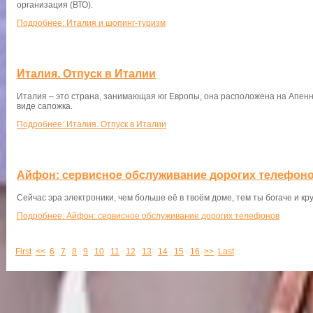
организация (ВТО).
Подробнее: Италия и шопинг-туризм
Италия. Отпуск в Италии
Италия – это страна, занимающая юг Европы, она расположена на Апенн
виде сапожка.
Подробнее: Италия. Отпуск в Италии
Айфон: сервисное обслуживание дорогих телефон
Сейчас эра электроники, чем больше её в твоём доме, тем ты богаче и кру
Подробнее: Айфон: сервисное обслуживание дорогих телефонов
First
<<
6
7
8
9
10
11
12
13
14
15
16
>>
Last