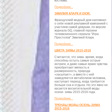
костюмы.
Подробнее...
ЭМИЛИЯ КЛАРК И DIOR.
Французский модный дом напомнил
о себе новой рекламной кампанией с
участием самой девушки, по версии
журнала GQ, главной героини
телевизионного сериала "Игра
Престолов" Эмилией Кларк.
Подробнее...
ЦВЕТА ЗИМЫ 2015-2016
Считается, что зима- время, когда
способны остыть самые острые
интриги, и даже самые яркие чувства
приобретают мягкость и
размеренность; природа
«засыпает», а вместе с ней
замедляется метаболизм человека,
наступает период, когда требуется
больше сна и отдыха. Но это явно не
касается восхитительной моды
осени- зимы 2015-2016 года.
Подробнее...
ТРЕНДЫ МОДЫ ОСЕНЬ-ЗИМА
2015-2016