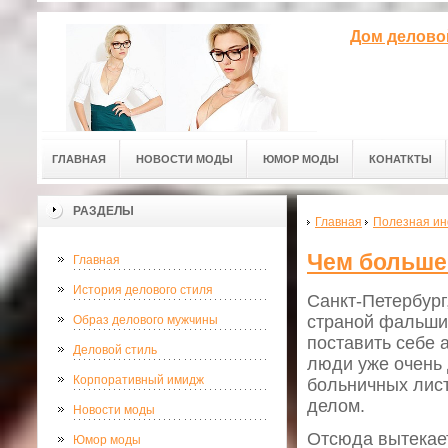
Дом делово
ГЛАВНАЯ
НОВОСТИ МОДЫ
ЮМОР МОДЫ
КОНАТКТЫ
РАЗДЕЛЫ
Главная
Полезная и
Чем больше 
Главная
История делового стиля
Санкт-Петербург,
страной фальшив
Образ делового мужчины
поставить себе 
Деловой стиль
люди уже очень 
Корпоративный имидж
больничных лис
делом.
Новости моды
Отсюда вытекает
Юмор моды