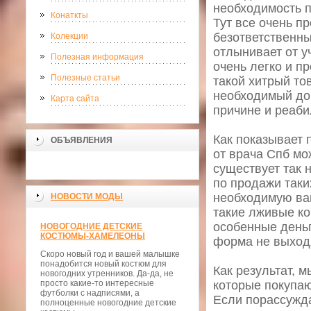
необходимость п
Конаткты
Тут все очень п
безответственны
Колекции
отлынивает от уч
Полезная информация
очень легко и п
Полезные статьи
такой хитрый то
необходимый док
Карта сайта
причине и реабил
Как показывает п
ОБЪЯВЛЕНИЯ
от врача Спб мо
существует так 
по продажи таки
необходимую вам
НОВОСТИ МОДЫ
такие лживые ко
особенные деньг
НОВОГОДНИЕ ДЕТСКИЕ
КОСТЮМЫ-ХАМЕЛЕОНЫ
форма не выходя 
Скоро новый год и вашей малышке
понадобится новый костюм для
Как результат, 
новогодних утренников. Да-да, не
просто какие-то интересные
которые покупаю
футболки с надписями, а
Если порассужда
полноценные новогодние детские