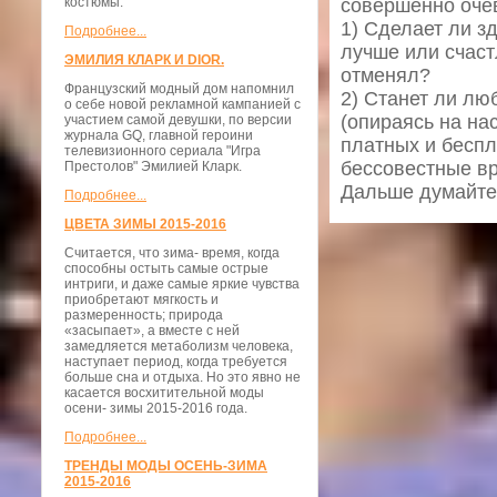
костюмы.
совершенно очев
1) Сделает ли з
Подробнее...
лучше или счаст
ЭМИЛИЯ КЛАРК И DIOR.
отменял?
Французский модный дом напомнил
2) Станет ли лю
о себе новой рекламной кампанией с
(опираясь на на
участием самой девушки, по версии
журнала GQ, главной героини
платных и беспл
телевизионного сериала "Игра
бессовестные вр
Престолов" Эмилией Кларк.
Дальше думайте 
Подробнее...
ЦВЕТА ЗИМЫ 2015-2016
Считается, что зима- время, когда
способны остыть самые острые
интриги, и даже самые яркие чувства
приобретают мягкость и
размеренность; природа
«засыпает», а вместе с ней
замедляется метаболизм человека,
наступает период, когда требуется
больше сна и отдыха. Но это явно не
касается восхитительной моды
осени- зимы 2015-2016 года.
Подробнее...
ТРЕНДЫ МОДЫ ОСЕНЬ-ЗИМА
2015-2016