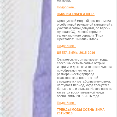
костюмы.
Подробнее...
ЭМИЛИЯ КЛАРК И DIOR.
Французский модный дом напомнил
о себе новой рекламной кампанией с
участием самой девушки, по версии
журнала GQ, главной героини
телевизионного сериала "Игра
Престолов" Эмилией Кларк.
Подробнее...
ЦВЕТА ЗИМЫ 2015-2016
Считается, что зима- время, когда
способны остыть самые острые
интриги, и даже самые яркие чувства
приобретают мягкость и
размеренность; природа
«засыпает», а вместе с ней
замедляется метаболизм человека,
наступает период, когда требуется
больше сна и отдыха. Но это явно не
касается восхитительной моды
осени- зимы 2015-2016 года.
Подробнее...
ТРЕНДЫ МОДЫ ОСЕНЬ-ЗИМА
2015-2016