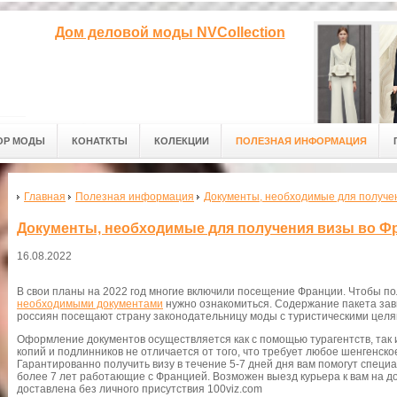
Дом деловой моды NVCollection
ОР МОДЫ
КОНАТКТЫ
КОЛЕКЦИИ
ПОЛЕЗНАЯ ИНФОРМАЦИЯ
Главная
Полезная информация
Документы, необходимые для получе
Документы, необходимые для получения визы во 
16.08.2022
В свои планы на 2022 год многие включили посещение Франции. Чтобы п
необходимыми документами
нужно ознакомиться. Содержание пакета зав
россиян посещают страну законодательницу моды с туристическими целя
Оформление документов осуществляется как с помощью турагентств, так
копий и подлинников не отличается от того, что требует любое шенгенско
Гарантированно получить визу в течение 5-7 дней дня вам помогут специ
более 7 лет работающие с Францией. Возможен выезд курьера к вам на д
доставлена без личного присутствия 100viz.com