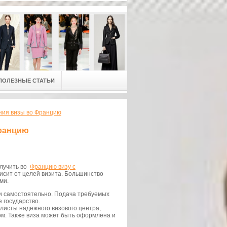
ПОЛЕЗНЫЕ СТАТЬИ
ния визы во Францию
Францию
олучить во
Францию визу с
исит от целей визита. Большинство
ми.
 и самостоятельно. Подача требуемых
е государство.
алисты надежного визового центра,
ом. Также виза может быть оформлена и