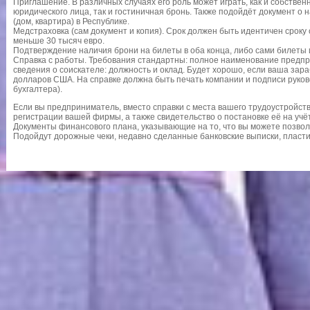
Приглашение. В различных случаях его роль может играть, как и собствен
юридического лица, так и гостиничная бронь. Также подойдёт документ о
(дом, квартира) в Республике.
Медстраховка (сам документ и копия). Срок должен быть идентичен сроку
меньше 30 тысяч евро.
Подтверждение наличия брони на билеты в оба конца, либо сами билеты и
Справка с работы. Требования стандартны: полное наименование предпри
сведения о соискателе: должность и оклад. Будет хорошо, если ваша зар
долларов США. На справке должна быть печать компании и подписи руково
бухгалтера).
Если вы предприниматель, вместо справки с места вашего трудоустройст
регистрации вашей фирмы, а также свидетельство о постановке её на учёт
Документы финансового плана, указывающие на то, что вы можете позвол
Подойдут дорожные чеки, недавно сделанные банковские выписки, пластик