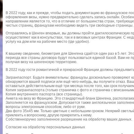
В 2022 году, как и прежде, чтобы подать документацию во французское по
оформления визы, нужно предварительно сделать запись онлайн. Особен
направлении является то, что в отличие от большинства стран, требующи
чистых страниц, французам необходимо видеть три свободные страницы.
Отправляясь в Шенген впервые, вы должны пройти дактилоскопическую п
осуществляют как в консульствах, так и в визовых центрах Франции. С н
услугу на дом или на рабочее место (где удобно).
К вашему сведению, биометрия для Шенгена сдаётся один раз в 5 лет. Это
периода все страны договора будут пользоваться единой базой. Вам не пр
получая визу на шенгенскую территорию.
В 2022 году гости романтичной и прекрасной Франции должны предъявит
Загранпаспорт. Будьте внимательны: французы досконально проверяют ка
обнаружится вашей подписи или ещё чего-нибудь, вы получите отказ. Ва
оставаться действительным ещё три месяца после того, как срок получае
Копия загранпаспорта (только страничка с фото и страничка с вписанными
Копия внутреннего паспорта (все страницы).
Анкета на визу во Францию. Это стандартный бланк Шенгена, располагаю
Заполняется на французском. Допускается также англоязычное заполнен
вопросы электронным способом, либо от руки.
Два фото 35х45 мм. Только цветные с небольшим сроком. Неяркий светл
приклеить к вопроснику, другую прикрепить к нему.
Собственноручно заполненное разрешение на обработку ваших данных.
Согласие на обработку персональных данных