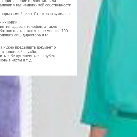
но приглашение от частника или
 наличии у вас недвижимой собственности
 открываемой визы. Страховая сумма не
 их копии.
ятия, адрес и телефон, а также
аботная плата окажется не меньше 700
дящих лиц (директора и гл.
ва нужно предъявить документ о
 в налоговой службе.
ить себе путешествие за рубеж.
овые карты и т. д.