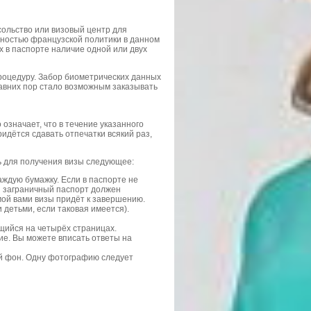
сольство или визовый центр для
ностью французской политики в данном
х в паспорте наличие одной или двух
роцедуру. Забор биометрических данных
едавних пор стало возможным заказывать
 означает, что в течение указанного
идётся сдавать отпечатки всякий раз,
ь для получения визы следующее:
ждую бумажку. Если в паспорте не
ш заграничный паспорт должен
мой вами визы придёт к завершению.
 детьми, если таковая имеется).
щийся на четырёх страницах.
ие. Вы можете вписать ответы на
ый фон. Одну фотографию следует