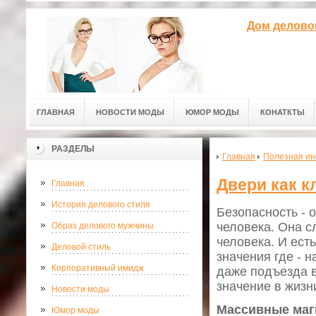
Дом делово
ГЛАВНАЯ
НОВОСТИ МОДЫ
ЮМОР МОДЫ
КОНАТКТЫ
РАЗДЕЛЫ
Главная
Полезная и
Двери как к
Главная
История делового стиля
Безопасность - 
человека. Она с
Образ делового мужчины
человека. И ест
Деловой стиль
значения где - н
Корпоративный имидж
даже подъезда в
значение в жизн
Новости моды
Массивные маг
Юмор моды