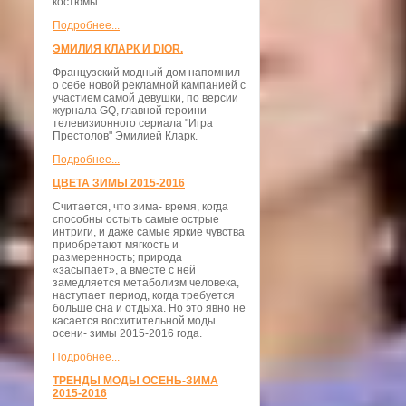
костюмы.
Подробнее...
ЭМИЛИЯ КЛАРК И DIOR.
Французский модный дом напомнил
о себе новой рекламной кампанией с
участием самой девушки, по версии
журнала GQ, главной героини
телевизионного сериала "Игра
Престолов" Эмилией Кларк.
Подробнее...
ЦВЕТА ЗИМЫ 2015-2016
Считается, что зима- время, когда
способны остыть самые острые
интриги, и даже самые яркие чувства
приобретают мягкость и
размеренность; природа
«засыпает», а вместе с ней
замедляется метаболизм человека,
наступает период, когда требуется
больше сна и отдыха. Но это явно не
касается восхитительной моды
осени- зимы 2015-2016 года.
Подробнее...
ТРЕНДЫ МОДЫ ОСЕНЬ-ЗИМА
2015-2016