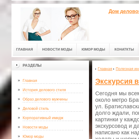
Дом делово
ГЛАВНАЯ
НОВОСТИ МОДЫ
ЮМОР МОДЫ
КОНАТКТЫ
РАЗДЕЛЫ
Главная
Полезная и
Экскурсия 
Главная
История делового стиля
Сегодня мы всем
около метро Брат
Образ делового мужчины
ул. Братиславск
Деловой стиль
долго ждали, по
Корпоративный имидж
картинки у кажд
экскурсовод и д
Новости моды
написано как на
Юмор моды