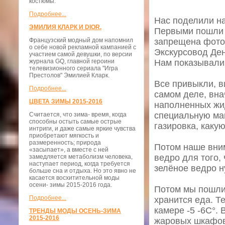
костюмы.
Подробнее...
Нас поделили на
ЭМИЛИЯ КЛАРК И DIOR.
Первыми пошли 
Французский модный дом напомнил
запрещена фотос
о себе новой рекламной кампанией с
Экскурсовод Ден
участием самой девушки, по версии
журнала GQ, главной героини
Нам показывали,
телевизионного сериала "Игра
Престолов" Эмилией Кларк.
Все привыкли, в
Подробнее...
самом деле, вна
ЦВЕТА ЗИМЫ 2015-2016
наполненных жид
специальную маш
Считается, что зима- время, когда
способны остыть самые острые
газировка, каку
интриги, и даже самые яркие чувства
приобретают мягкость и
размеренность; природа
Потом наше вни
«засыпает», а вместе с ней
ведро для того,
замедляется метаболизм человека,
наступает период, когда требуется
зелёное ведро н
больше сна и отдыха. Но это явно не
касается восхитительной моды
осени- зимы 2015-2016 года.
Потом мы пошли 
Подробнее...
хранится еда. Т
камере -5 -6С°.
ТРЕНДЫ МОДЫ ОСЕНЬ-ЗИМА
2015-2016
жаровых шкафов