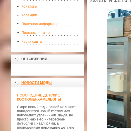
халаты и шапки 
Конаткты
Колекции
Полезная информация
Полезные статьи
Карта сайта
ОБЪЯВЛЕНИЯ
НОВОСТИ МОДЫ
НОВОГОДНИЕ ДЕТСКИЕ
КОСТЮМЫ-ХАМЕЛЕОНЫ
Скоро новый год и вашей малышке
понадобится новый костюм для
новогодних утренников. Да-да, не
просто какие-то интересные
футболки с надписями, а
полноценные новогодние детские