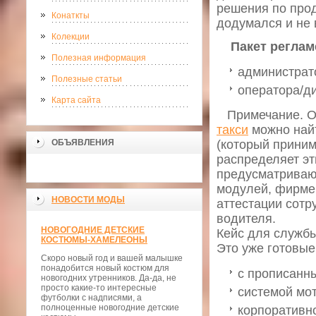
решения по прод
Конаткты
додумался и не 
Колекции
Пакет реглам
Полезная информация
администрат
Полезные статьи
оператора/ди
Карта сайта
Примечание. Оп
такси
можно найт
ОБЪЯВЛЕНИЯ
(который приним
распределяет эт
предусматривают
модулей, фирме
НОВОСТИ МОДЫ
аттестации сотр
водителя.
НОВОГОДНИЕ ДЕТСКИЕ
Кейс для службы 
КОСТЮМЫ-ХАМЕЛЕОНЫ
Это уже готовые
Скоро новый год и вашей малышке
понадобится новый костюм для
с прописанн
новогодних утренников. Да-да, не
просто какие-то интересные
системой мо
футболки с надписями, а
полноценные новогодние детские
корпоративно