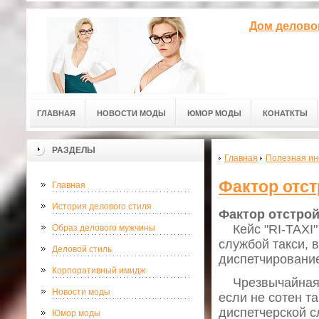
Дом делово
ГЛАВНАЯ
НОВОСТИ МОДЫ
ЮМОР МОДЫ
КОНАТКТЫ
РАЗДЕЛЫ
Главная
Полезная и
Фактор отст
Главная
История делового стиля
Фактор отстрой
Кейс "RI-TAXI"
Образ делового мужчины
службой такси,
Деловой стиль
диспетчирование
Корпоративный имидж
Чрезвычайная те
Новости моды
если не сотен т
диспетчерской с
Юмор моды