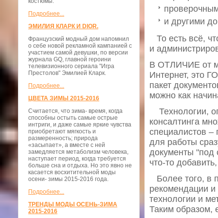
костюмы.
проверочным
Подробнее...
и другими д
ЭМИЛИЯ КЛАРК И DIOR.
То есть всё, чт
Французский модный дом напомнил
о себе новой рекламной кампанией с
и администриров
участием самой девушки, по версии
журнала GQ, главной героини
В ОТЛИЧИЕ от м
телевизионного сериала "Игра
Престолов" Эмилией Кларк.
Интернет, это Г
пакет документ
Подробнее...
можно как начин
ЦВЕТА ЗИМЫ 2015-2016
Технологии, оп
Считается, что зима- время, когда
способны остыть самые острые
консалтинга мно
интриги, и даже самые яркие чувства
специалистов – 
приобретают мягкость и
размеренность; природа
для работы сразу
«засыпает», а вместе с ней
документы "под
замедляется метаболизм человека,
наступает период, когда требуется
что-то добавить,
больше сна и отдыха. Но это явно не
касается восхитительной моды
Более того, в п
осени- зимы 2015-2016 года.
рекомендации и 
Подробнее...
технологии и ме
ТРЕНДЫ МОДЫ ОСЕНЬ-ЗИМА
Таким образом,
2015-2016