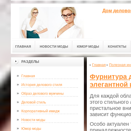
Дом делово
ГЛАВНАЯ
НОВОСТИ МОДЫ
ЮМОР МОДЫ
КОНАТКТЫ
РАЗДЕЛЫ
Главная
Полезная и
Фурнитура 
Главная
элегантной 
История делового стиля
Образ делового мужчины
Для каждой обла
этого стильного
Деловой стиль
пристальное вни
Корпоративный имидж
зависит функцио
Новости моды
Особо актуален 
Юмор моды
принадлежностей