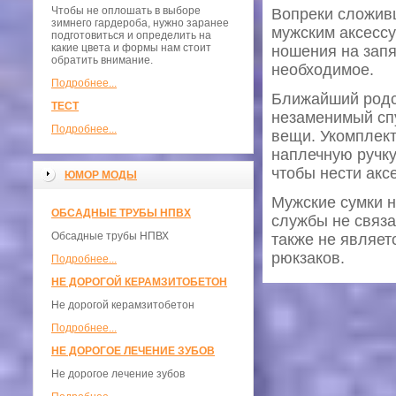
Чтобы не оплошать в выборе
Вопреки сложивш
зимнего гардероба, нужно заранее
мужским аксессу
подготовиться и определить на
какие цвета и формы нам стоит
ношения на запя
обратить внимание.
необходимое.
Подробнее...
Ближайший родст
ТЕСТ
незаменимый спу
Подробнее...
вещи. Укомплек
наплечную ручку
чтобы нести аксе
ЮМОР МОДЫ
Мужские сумки н
ОБСАДНЫЕ ТРУБЫ НПВХ
службы не связа
Обсадные трубы НПВХ
также не являет
рюкзаков.
Подробнее...
НЕ ДОРОГОЙ КЕРАМЗИТОБЕТОН
Не дорогой керамзитобетон
Подробнее...
НЕ ДОРОГОЕ ЛЕЧЕНИЕ ЗУБОВ
Не дорогое лечение зубов