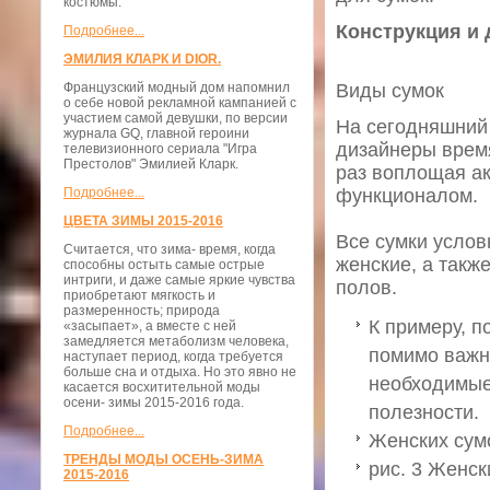
костюмы.
Конструкция и
Подробнее...
ЭМИЛИЯ КЛАРК И DIOR.
Французский модный дом напомнил
Виды сумок
о себе новой рекламной кампанией с
участием самой девушки, по версии
На сегодняшний 
журнала GQ, главной героини
дизайнеры время
телевизионного сериала "Игра
Престолов" Эмилией Кларк.
раз воплощая а
Подробнее...
функционалом.
ЦВЕТА ЗИМЫ 2015-2016
Все сумки услов
Считается, что зима- время, когда
женские, а такж
способны остыть самые острые
интриги, и даже самые яркие чувства
полов.
приобретают мягкость и
размеренность; природа
К примеру, п
«засыпает», а вместе с ней
замедляется метаболизм человека,
помимо важн
наступает период, когда требуется
больше сна и отдыха. Но это явно не
необходимые
касается восхитительной моды
осени- зимы 2015-2016 года.
полезности.
Подробнее...
Женских сум
ТРЕНДЫ МОДЫ ОСЕНЬ-ЗИМА
рис. 3 Женс
2015-2016