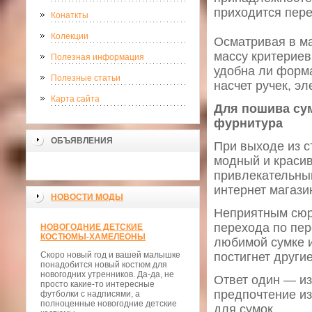
приходится пере
Конаткты
Колекции
Осматривая в ма
массу критериев
Полезная информация
удобна ли форма
Полезные статьи
насчет ручек, э
Карта сайта
Для пошива су
фурнитура
ОБЪЯВЛЕНИЯ
При выходе из 
модный и красив
привлекательны
интернет магази
НОВОСТИ МОДЫ
Неприятным сюр
перехода по пер
НОВОГОДНИЕ ДЕТСКИЕ
КОСТЮМЫ-ХАМЕЛЕОНЫ
любимой сумке и
Скоро новый год и вашей малышке
постигнет други
понадобится новый костюм для
новогодних утренников. Да-да, не
Ответ один — и
просто какие-то интересные
предпочтение и
футболки с надписями, а
полноценные новогодние детские
для сумок.