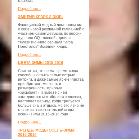
костюмы.
Подробнее...
ЭМИЛИЯ КЛАРК И DIOR.
Французский модный дом напомнил
о себе новой рекламной кампанией с
участием самой девушки, по версии
журнала GQ, главной героини
телевизионного сериала "Игра
Престолов" Эмилией Кларк.
Подробнее...
ЦВЕТА ЗИМЫ 2015-2016
Считается, что зима- время, когда
способны остыть самые острые
интриги, и даже самые яркие чувства
приобретают мягкость и
размеренность; природа
«засыпает», а вместе с ней
замедляется метаболизм человека,
наступает период, когда требуется
больше сна и отдыха. Но это явно не
касается восхитительной моды
осени- зимы 2015-2016 года.
Подробнее...
ТРЕНДЫ МОДЫ ОСЕНЬ-ЗИМА
2015-2016