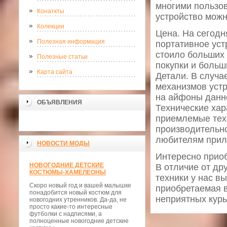
многими пользов
Конаткты
устройство можн
Колекции
Цена. На сегодн
Полезная информация
портативное уст
стоило больших
Полезные статьи
покупки и больш
Карта сайта
Детали. В случа
механизмов устр
на айфоны данн
ОБЪЯВЛЕНИЯ
Технические хара
приемлемые тех
производительно
любителям прило
НОВОСТИ МОДЫ
Интересно приоб
НОВОГОДНИЕ ДЕТСКИЕ
В отличие от др
КОСТЮМЫ-ХАМЕЛЕОНЫ
техники у нас в
Скоро новый год и вашей малышке
приобретаемая в
понадобится новый костюм для
неприятных курь
новогодних утренников. Да-да, не
просто какие-то интересные
футболки с надписями, а
полноценные новогодние детские