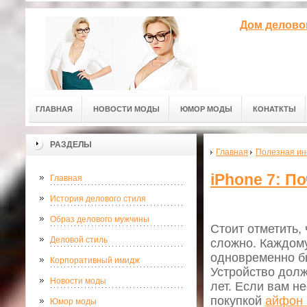
Дом делово
ГЛАВНАЯ
НОВОСТИ МОДЫ
ЮМОР МОДЫ
КОНАТКТЫ
РАЗДЕЛЫ
Главная
Полезная и
iPhone 7: П
Главная
История делового стиля
Образ делового мужчины
Стоит отметить,
Деловой стиль
сложно. Каждому
одновременно б
Корпоративный имидж
Устройство долж
Новости моды
лет. Если вам н
покупкой
айфон 
Юмор моды