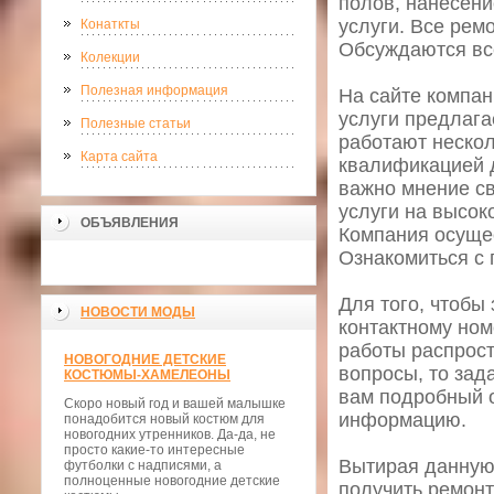
полов, нанесени
услуги. Все рем
Конаткты
Обсуждаются все
Колекции
Полезная информация
На сайте компан
услуги предлага
Полезные статьи
работают неско
Карта сайта
квалификацией 
важно мнение св
услуги на высок
ОБЪЯВЛЕНИЯ
Компания осущес
Ознакомиться с 
Для того, чтобы
НОВОСТИ МОДЫ
контактному ном
работы распрост
НОВОГОДНИЕ ДЕТСКИЕ
вопросы, то зад
КОСТЮМЫ-ХАМЕЛЕОНЫ
вам подробный о
Скоро новый год и вашей малышке
информацию.
понадобится новый костюм для
новогодних утренников. Да-да, не
просто какие-то интересные
Вытирая данную 
футболки с надписями, а
полноценные новогодние детские
получить ремонт