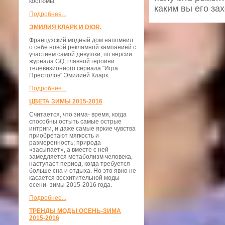
костюмы.
каким вы его за
Подробнее...
ЭМИЛИЯ КЛАРК И DIOR.
Французский модный дом напомнил
о себе новой рекламной кампанией с
участием самой девушки, по версии
журнала GQ, главной героини
телевизионного сериала "Игра
Престолов" Эмилией Кларк.
Подробнее...
ЦВЕТА ЗИМЫ 2015-2016
Считается, что зима- время, когда
способны остыть самые острые
интриги, и даже самые яркие чувства
приобретают мягкость и
размеренность; природа
«засыпает», а вместе с ней
замедляется метаболизм человека,
наступает период, когда требуется
больше сна и отдыха. Но это явно не
касается восхитительной моды
осени- зимы 2015-2016 года.
Подробнее...
ТРЕНДЫ МОДЫ ОСЕНЬ-ЗИМА
2015-2016