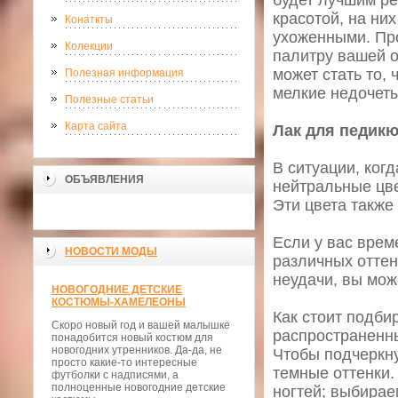
будет лучшим ре
красотой, на ни
Конаткты
ухоженными. Про
Колекции
палитру вашей о
может стать то, 
Полезная информация
мелкие недочеты
Полезные статьи
Карта сайта
Лак для педик
В ситуации, ког
ОБЪЯВЛЕНИЯ
нейтральные цве
Эти цвета также
Если у вас врем
НОВОСТИ МОДЫ
различных оттен
неудачи, вы мож
НОВОГОДНИЕ ДЕТСКИЕ
КОСТЮМЫ-ХАМЕЛЕОНЫ
Как стоит подби
Скоро новый год и вашей малышке
распространенны
понадобится новый костюм для
новогодних утренников. Да-да, не
Чтобы подчеркну
просто какие-то интересные
темные оттенки.
футболки с надписями, а
полноценные новогодние детские
ногтей; выбирае