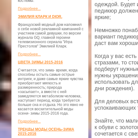
костюмы.
одеждой. Будет 
Подробнее...
педикюр должен 
яркие;
ЭМИЛИЯ КЛАРК И DIOR.
Французский модный дом напомнил
о себе новой рекламной кампанией с
Немножко понаб
участием самой девушки, по версии
вариант педикюр
журнала GQ, главной героини
телевизионного сериала "Игра
даст вам хороши
Престолов" Эмилией Кларк.
Подробнее...
Когда у вас ест
стразами, то ст
ЦВЕТА ЗИМЫ 2015-2016
подберут нужные
Считается, что зима- время, когда
способны остыть самые острые
нужны украшения
интриги, и даже самые яркие чувства
использовать дл
приобретают мягкость и
размеренность; природа
дни рождения).
«засыпает», а вместе с ней
замедляется метаболизм человека,
наступает период, когда требуется
Для деловых вст
больше сна и отдыха. Но это явно не
успокаивающих 
касается восхитительной моды
осени- зимы 2015-2016 года.
Знайте, что мал
Подробнее...
к обуви с золот
ТРЕНДЫ МОДЫ ОСЕНЬ-ЗИМА
сочетается с св
2015-2016