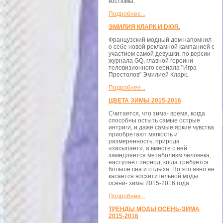
костюмы.
Подробнее...
ЭМИЛИЯ КЛАРК И DIOR.
Французский модный дом напомнил
о себе новой рекламной кампанией с
участием самой девушки, по версии
журнала GQ, главной героини
телевизионного сериала "Игра
Престолов" Эмилией Кларк.
Подробнее...
ЦВЕТА ЗИМЫ 2015-2016
Считается, что зима- время, когда
способны остыть самые острые
интриги, и даже самые яркие чувства
приобретают мягкость и
размеренность; природа
«засыпает», а вместе с ней
замедляется метаболизм человека,
наступает период, когда требуется
больше сна и отдыха. Но это явно не
касается восхитительной моды
осени- зимы 2015-2016 года.
Подробнее...
ТРЕНДЫ МОДЫ ОСЕНЬ-ЗИМА
2015-2016