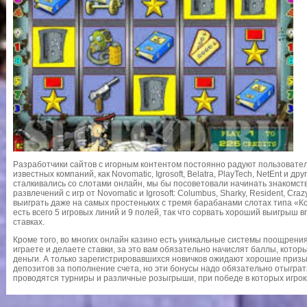
Разработчики сайтов с игорным контентом постоянно радуют пользовате
известных компаний, как Novomatic, Igrosoft, Belatra, PlayTech, NetEnt и д
сталкивались со слотами онлайн, мы бы посоветовали начинать знакомс
развлечений с игр от Novomatic и Igrosoft: Columbus, Sharky, Resident, Cr
выиграть даже на самых простеньких с тремя барабанами слотах типа «Ко
есть всего 5 игровых линий и 9 полей, так что сорвать хороший выигрыш
ставках.
Кроме того, во многих онлайн казино есть уникальные системы поощрения
играете и делаете ставки, за это вам обязательно начислят баллы, кото
деньги. А только зарегистрировавшихся новичков ожидают хорошие призы
депозитов за пополнение счета, но эти бонусы надо обязательно отыграт
проводятся турниры и различные розыгрыши, при победе в которых игроки