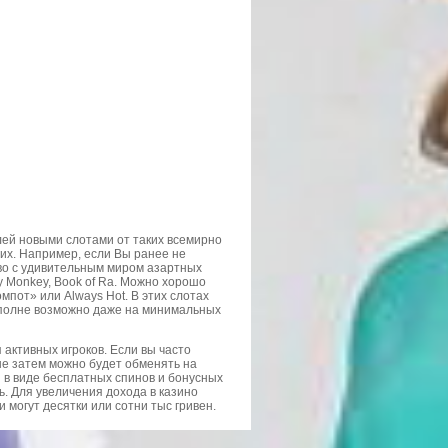
лей новыми слотами от таких всемирно
ругих. Например, если Вы ранее не
тво с удивительным миром азартных
azy Monkey, Book of Ra. Можно хорошо
мпот» или Always Hot. В этих слотах
 вполне возможно даже на минимальных
 активных игроков. Если вы часто
рые затем можно будет обменять на
 в виде бесплатных спинов и бонусных
ь. Для увеличения дохода в казино
 могут десятки или сотни тыс гривен.