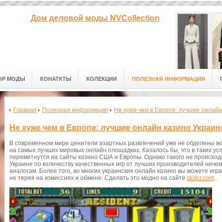
Дом деловой моды NVCollection
ОР МОДЫ
КОНАТКТЫ
КОЛЕКЦИИ
ПОЛЕЗНАЯ ИНФОРМАЦИЯ
Главная
Полезная информация
Не хуже чем в Европе: лучшие онлай
Не хуже чем в Европе: лучшие онлайн казино Украи
В современном мире ценители азартных развлечений уже не обделены во
на самых лучших мировых онлайн площадках. Казалось бы, что в таких ус
переметнутся на сайты казино США и Европы. Однако такого не происходи
Украине по количеству качественных игр от лучших производителей ниче
аналогам. Более того, во многих украинских онлайн казино вы можете игра
не теряя на комиссиях и обмене. Сделать это модно на сайте
slotor.com
.