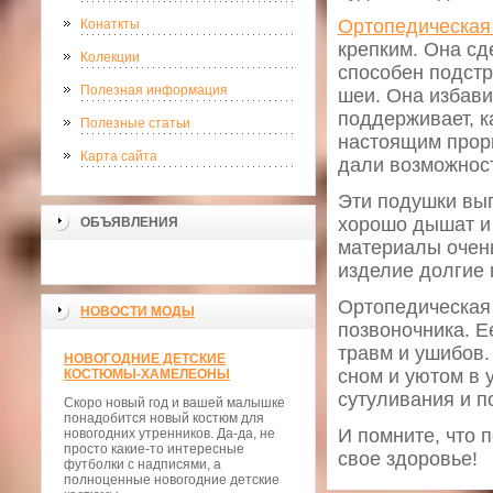
Ортопедическая
Конаткты
крепким. Она сд
Колекции
способен подстр
Полезная информация
шеи. Она избави
поддерживает, к
Полезные статьи
настоящим прор
Карта сайта
дали возможност
Эти подушки вы
хорошо дышат и 
ОБЪЯВЛЕНИЯ
материалы очень
изделие долгие 
Ортопедическая
НОВОСТИ МОДЫ
позвоночника. Е
травм и ушибов.
НОВОГОДНИЕ ДЕТСКИЕ
сном и уютом в 
КОСТЮМЫ-ХАМЕЛЕОНЫ
сутуливания и п
Скоро новый год и вашей малышке
понадобится новый костюм для
И помните, что 
новогодних утренников. Да-да, не
просто какие-то интересные
свое здоровье!
футболки с надписями, а
полноценные новогодние детские