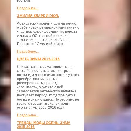
костюмы.
Подробнее...
ЭМИЛИЯ КЛАРК И DIOR.
Французский модный дом напомнил
о себе новой рекламной кампанией с
участием самой девушки, по версии
журнала GQ, главной героини
телевизионного сериала "Игра
Престолов" Эмилией Кларк.
Подробнее...
ЦВЕТА ЗИМЫ 2015-2016
Считается, что зима- время, когда
способны остыть самые острые
интриги, и даже самые яркие чувства
приобретают мягкость и
размеренность; природа
«засыпает», а вместе с ней
замедляется метаболизм человека,
наступает период, когда требуется
больше сна и отдыха. Но это явно не
касается восхитительной моды
осени- зимы 2015-2016 года.
Подробнее...
ТРЕНДЫ МОДЫ ОСЕНЬ-ЗИМА
2015-2016