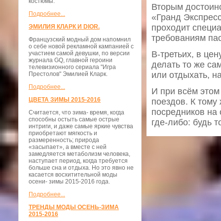
костюмы.
Вторым достоин
Подробнее...
«Гранд Экспресс
проходит специа
ЭМИЛИЯ КЛАРК И DIOR.
требованиям па
Французский модный дом напомнил
о себе новой рекламной кампанией с
В-третьих, в це
участием самой девушки, по версии
журнала GQ, главной героини
делать то же са
телевизионного сериала "Игра
или отдыхать, 
Престолов" Эмилией Кларк.
Подробнее...
И при всём этом
ЦВЕТА ЗИМЫ 2015-2016
поездов. К тому 
посредников на
Считается, что зима- время, когда
способны остыть самые острые
где-либо: будь 
интриги, и даже самые яркие чувства
приобретают мягкость и
размеренность; природа
«засыпает», а вместе с ней
замедляется метаболизм человека,
наступает период, когда требуется
больше сна и отдыха. Но это явно не
касается восхитительной моды
осени- зимы 2015-2016 года.
Подробнее...
ТРЕНДЫ МОДЫ ОСЕНЬ-ЗИМА
2015-2016