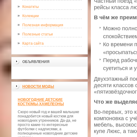
Частный поезд 
рейсы класса лю
Конаткты
Колекции
В чём же преи
Полезная информация
Можно полно
Полезные статьи
спокойствие
Карта сайта
Ко времени п
«просыпаться
Перед рабоч
ОБЪЯВЛЕНИЯ
суетиться и 
Двухэтажный пое
десяти классов 
НОВОСТИ МОДЫ
«пятизвёздочног
НОВОГОДНИЕ ДЕТСКИЕ
Что же выделяе
КОСТЮМЫ-ХАМЕЛЕОНЫ
Во-первых, это 
Скоро новый год и вашей малышке
понадобится новый костюм для
компоновка с уч
новогодних утренников. Да-да, не
мебель, высокос
просто какие-то интересные
футболки с надписями, а
купе Люкс, а так
полноценные новогодние детские