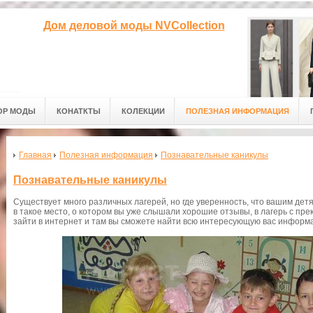
Дом деловой моды NVCollection
ОР МОДЫ
КОНАТКТЫ
КОЛЕКЦИИ
ПОЛЕЗНАЯ ИНФОРМАЦИЯ
Главная
Полезная информация
Познавательные каникулы
Познавательные каникулы
Существует много различных лагерей, но где уверенность, что вашим дет
в такое место, о котором вы уже слышали хорошие отзывы, в лагерь с пре
зайти в интернет и там вы сможете найти всю интересующую вас информ