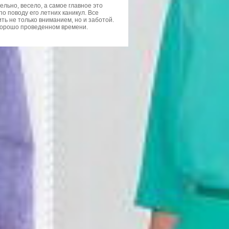
льно, весело, а самое главное это
о поводу его летних каникул. Все
ить не только вниманием, но и заботой.
хорошо проведенном времени.