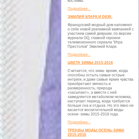
костюмы.
Подробнее...
ЭМИЛИЯ КЛАРК И DIOR.
Французский модный дом напомнил
о себе новой рекламной кампанией с
участием самой девушки, по версии
журнала GQ, главной героини
телевизионного сериала "Игра
Престолов" Эмилией Кларк.
Подробнее...
ЦВЕТА ЗИМЫ 2015-2016
Считается, что зима- время, когда
способны остыть самые острые
интриги, и даже самые яркие чувства
приобретают мягкость и
размеренность; природа
«засыпает», а вместе с ней
замедляется метаболизм человека,
наступает период, когда требуется
больше сна и отдыха. Но это явно не
касается восхитительной моды
осени- зимы 2015-2016 года.
Подробнее...
ТРЕНДЫ МОДЫ ОСЕНЬ-ЗИМА
2015-2016