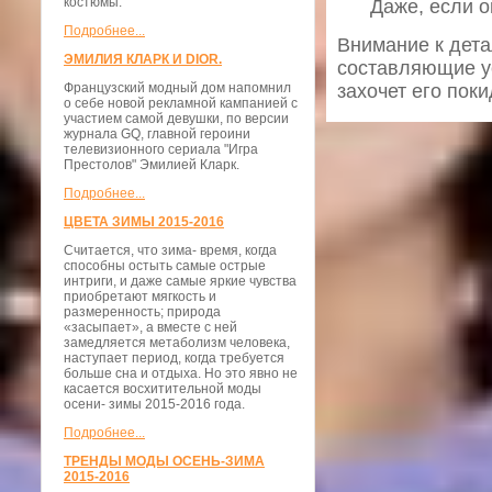
костюмы.
Даже, если о
Подробнее...
Внимание к дета
ЭМИЛИЯ КЛАРК И DIOR.
составляющие ус
Французский модный дом напомнил
захочет его поки
о себе новой рекламной кампанией с
участием самой девушки, по версии
журнала GQ, главной героини
телевизионного сериала "Игра
Престолов" Эмилией Кларк.
Подробнее...
ЦВЕТА ЗИМЫ 2015-2016
Считается, что зима- время, когда
способны остыть самые острые
интриги, и даже самые яркие чувства
приобретают мягкость и
размеренность; природа
«засыпает», а вместе с ней
замедляется метаболизм человека,
наступает период, когда требуется
больше сна и отдыха. Но это явно не
касается восхитительной моды
осени- зимы 2015-2016 года.
Подробнее...
ТРЕНДЫ МОДЫ ОСЕНЬ-ЗИМА
2015-2016