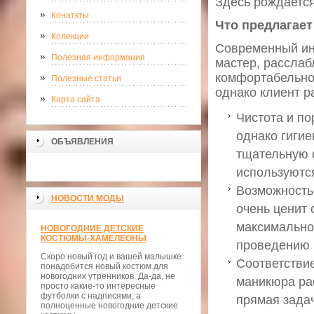
Здесь рождается
Конаткты
Что предлагает
Колекции
Современный ин
Полезная информация
мастер, расслаб
комфортабельно
Полезные статьи
однако клиент р
Карта сайта
Чистота и по
однако гигие
ОБЪЯВЛЕНИЯ
тщательную о
используютс
Возможность
НОВОСТИ МОДЫ
очень ценит 
максимально 
НОВОГОДНИЕ ДЕТСКИЕ
КОСТЮМЫ-ХАМЕЛЕОНЫ
проведению 
Скоро новый год и вашей малышке
Соответстви
понадобится новый костюм для
новогодних утренников. Да-да, не
маникюра рас
просто какие-то интересные
футболки с надписями, а
прямая задач
полноценные новогодние детские