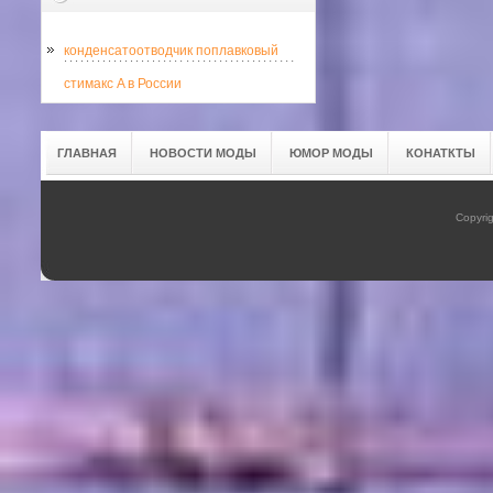
конденсатоотводчик поплавковый
стимакс A в России
ГЛАВНАЯ
НОВОСТИ МОДЫ
ЮМОР МОДЫ
КОНАТКТЫ
Copyrig