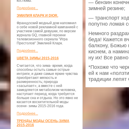
костюмы.
— бензин конечн
зимней резине;
Подробнее...
ЭМИЛИЯ КЛАРК И DIOR.
— транспорт ход
Французский модный дом напомнил
попутно ломая с
о себе новой рекламной кампанией с
участием самой девушки, по версии
Немного раздраж
журнала GQ, главной героини
беда! Кажется в
телевизионного сериала "Игра
Престолов" Эмилией Кларк.
балкону, Божью 
Подробнее...
киснем, а намин
ну их! Все равно
ЦВЕТА ЗИМЫ 2015-2016
Считается, что зима- время, когда
*Похоже что чер
способны остыть самые острые
ей к нам «ползт
интриги, и даже самые яркие чувства
приобретают мягкость и
традиции лепят 
размеренность; природа
«засыпает», а вместе с ней
замедляется метаболизм человека,
наступает период, когда требуется
больше сна и отдыха. Но это явно не
касается восхитительной моды
осени- зимы 2015-2016 года.
Подробнее...
ТРЕНДЫ МОДЫ ОСЕНЬ-ЗИМА
2015-2016