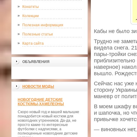
Конаткты
Колекции
Полезная информация
Кабы не было зи
Полезные статьи
Трудно не замет
Карта сайта
видела снега. 2
пары-тройки сне
приблизительно 
ОБЪЯВЛЕНИЯ
наверное) накол
вышло. Рождест
Сейчас нас уже 
НОВОСТИ МОДЫ
сторону Украины
маневр от полит
НОВОГОДНИЕ ДЕТСКИЕ
КОСТЮМЫ-ХАМЕЛЕОНЫ
В моем шкафу вс
Скоро новый год и вашей малышке
и шапочка, но чт
понадобится новый костюм для
привычке хочетс
новогодних утренников. Да-да, не
просто какие-то интересные
— виновных нет,
футболки с надписями, а
полноценные новогодние детские