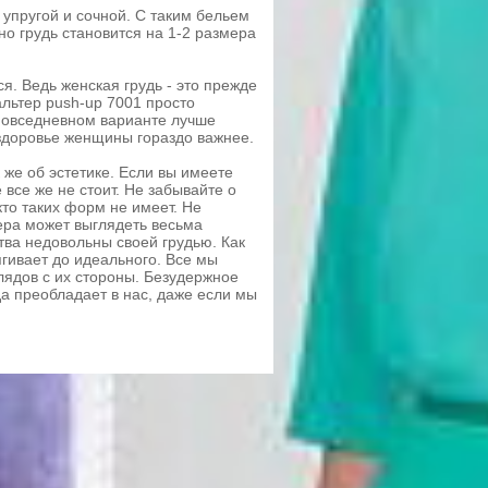
 упругой и сочной. С таким бельем
о грудь становится на 1-2 размера
ся. Ведь женская грудь - это прежде
альтер push-up 7001 просто
 повседневном варианте лучше
 здоровье женщины гораздо важнее.
же об эстетике. Если вы имеете
все же не стоит. Не забывайте о
то таких форм не имеет. Не
мера может выглядеть весьма
тва недовольны своей грудью. Как
ягивает до идеального. Все мы
лядов с их стороны. Безудержное
да преобладает в нас, даже если мы