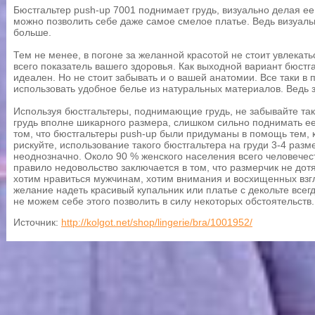
Бюстгальтер push-up 7001 поднимает грудь, визуально делая ее
можно позволить себе даже самое смелое платье. Ведь визуальн
больше.
Тем не менее, в погоне за желанной красотой не стоит увлекать
всего показатель вашего здоровья. Как выходной вариант бюстг
идеален. Но не стоит забывать и о вашей анатомии. Все таки в
использовать удобное белье из натуральных материалов. Ведь
Используя бюстгальтеры, поднимающие грудь, не забывайте так 
грудь вполне шикарного размера, слишком сильно поднимать ее 
том, что бюстгальтеры push-up были придуманы в помощь тем, к
рискуйте, использование такого бюстгальтера на груди 3-4 раз
неоднозначно. Около 90 % женского населения всего человечес
правило недовольство заключается в том, что размерчик не дот
хотим нравиться мужчинам, хотим внимания и восхищенных взг
желание надеть красивый купальник или платье с декольте всег
не можем себе этого позволить в силу некоторых обстоятельств.
Источник:
http://kolgot.net/shop/lingerie/bra/1001952/