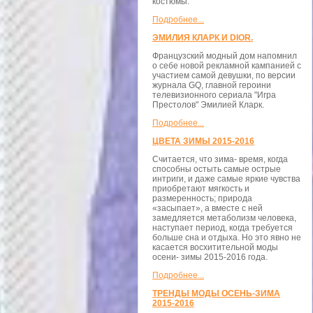
костюмы.
Подробнее...
ЭМИЛИЯ КЛАРК И DIOR.
Французский модный дом напомнил
о себе новой рекламной кампанией с
участием самой девушки, по версии
журнала GQ, главной героини
телевизионного сериала "Игра
Престолов" Эмилией Кларк.
Подробнее...
ЦВЕТА ЗИМЫ 2015-2016
Считается, что зима- время, когда
способны остыть самые острые
интриги, и даже самые яркие чувства
приобретают мягкость и
размеренность; природа
«засыпает», а вместе с ней
замедляется метаболизм человека,
наступает период, когда требуется
больше сна и отдыха. Но это явно не
касается восхитительной моды
осени- зимы 2015-2016 года.
Подробнее...
ТРЕНДЫ МОДЫ ОСЕНЬ-ЗИМА
2015-2016