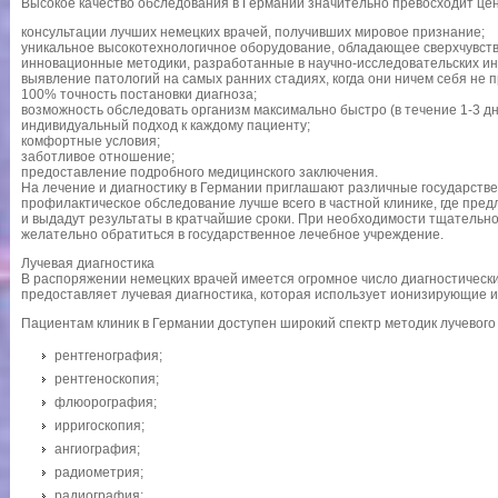
Высокое качество обследования в Германии значительно превосходит цен
консультации лучших немецких врачей, получивших мировое признание;
уникальное высокотехнологичное оборудование, обладающее сверхчувст
инновационные методики, разработанные в научно-исследовательских ин
выявление патологий на самых ранних стадиях, когда они ничем себя не 
100% точность постановки диагноза;
возможность обследовать организм максимально быстро (в течение 1-3 дн
индивидуальный подход к каждому пациенту;
комфортные условия;
заботливое отношение;
предоставление подробного медицинского заключения.
На лечение и диагностику в Германии приглашают различные государстве
профилактическое обследование лучше всего в частной клинике, где пр
и выдадут результаты в кратчайшие сроки. При необходимости тщатель
желательно обратиться в государственное лечебное учреждение.
Лучевая диагностика
В распоряжении немецких врачей имеется огромное число диагностически
предоставляет лучевая диагностика, которая использует ионизирующие из
Пациентам клиник в Германии доступен широкий спектр методик лучевого
рентгенография;
рентгеноскопия;
флюорография;
ирригоскопия;
ангиография;
радиометрия;
радиография;