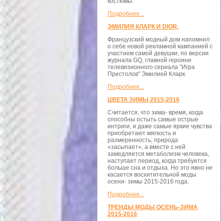
костюмы.
Подробнее...
ЭМИЛИЯ КЛАРК И DIOR.
Французский модный дом напомнил
о себе новой рекламной кампанией с
участием самой девушки, по версии
журнала GQ, главной героини
телевизионного сериала "Игра
Престолов" Эмилией Кларк.
Подробнее...
ЦВЕТА ЗИМЫ 2015-2016
Считается, что зима- время, когда
способны остыть самые острые
интриги, и даже самые яркие чувства
приобретают мягкость и
размеренность; природа
«засыпает», а вместе с ней
замедляется метаболизм человека,
наступает период, когда требуется
больше сна и отдыха. Но это явно не
касается восхитительной моды
осени- зимы 2015-2016 года.
Подробнее...
ТРЕНДЫ МОДЫ ОСЕНЬ-ЗИМА
2015-2016