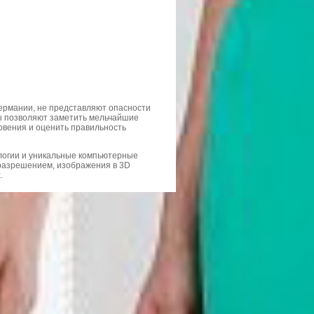
ермании, не представляют опасности
ы позволяют заметить мельчайшие
новения и оценить правильность
логии и уникальные компьютерные
разрешением, изображения в 3D
.