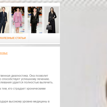
ПОЛЕЗНЫЕ СТАТЬИ
оровье
твенная диагностика. Она позволит
то способствует успешному лечению.
олевания удается полностью вылечить.
 тем, кто страдает хроническими
годаря высокому уровню медицины в