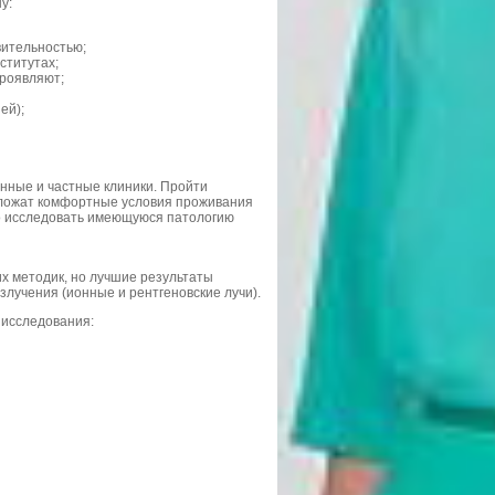
у:
вительностью;
ститутах;
проявляют;
ей);
нные и частные клиники. Пройти
едложат комфортные условия проживания
но исследовать имеющуюся патологию
х методик, но лучшие результаты
лучения (ионные и рентгеновские лучи).
 исследования: