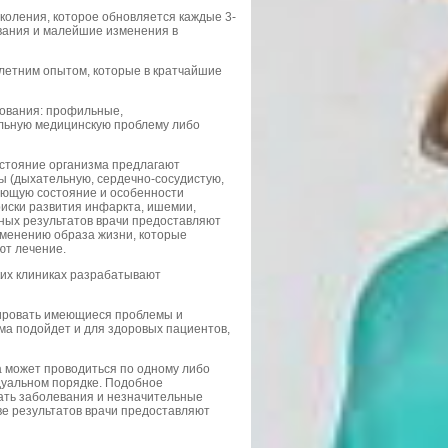
оления, которое обновляется каждые 3-
ования и малейшие изменения в
летним опытом, которые в кратчайшие
ования: профильные,
ельную медицинскую проблему либо
остояние организма предлагают
 (дыхательную, сердечно-сосудистую,
ующую состояние и особенности
риски развития инфаркта, ишемии,
нных результатов врачи предоставляют
менению образа жизни, которые
ют лечение.
ких клиниках разрабатывают
тировать имеющиеся проблемы и
ма подойдет и для здоровых пациентов,
а может проводиться по одному либо
дуальном порядке. Подобное
ать заболевания и незначительные
ве результатов врачи предоставляют