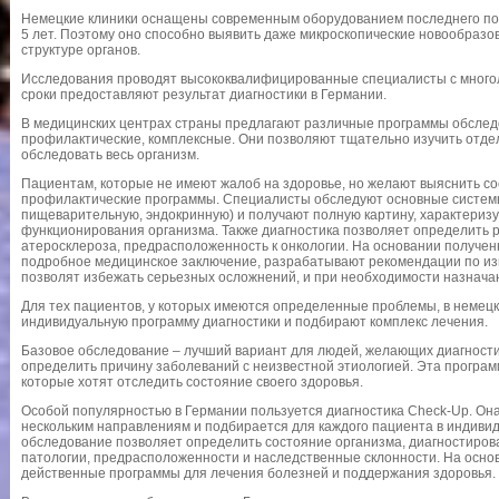
Немецкие клиники оснащены современным оборудованием последнего пок
5 лет. Поэтому оно способно выявить даже микроскопические новообраз
структуре органов.
Исследования проводят высококвалифицированные специалисты с много
сроки предоставляют результат диагностики в Германии.
В медицинских центрах страны предлагают различные программы обслед
профилактические, комплексные. Они позволяют тщательно изучить отд
обследовать весь организм.
Пациентам, которые не имеют жалоб на здоровье, но желают выяснить с
профилактические программы. Специалисты обследуют основные системы
пищеварительную, эндокринную) и получают полную картину, характериз
функционирования организма. Также диагностика позволяет определить 
атеросклероза, предрасположенность к онкологии. На основании получе
подробное медицинское заключение, разрабатывают рекомендации по из
позволят избежать серьезных осложнений, и при необходимости назнача
Для тех пациентов, у которых имеются определенные проблемы, в немец
индивидуальную программу диагностики и подбирают комплекс лечения.
Базовое обследование – лучший вариант для людей, желающих диагнос
определить причину заболеваний с неизвестной этиологией. Эта програм
которые хотят отследить состояние своего здоровья.
Особой популярностью в Германии пользуется диагностика Check-Up. Он
нескольким направлениям и подбирается для каждого пациента в индиви
обследование позволяет определить состояние организма, диагностиров
патологии, предрасположенности и наследственные склонности. На осно
действенные программы для лечения болезней и поддержания здоровья.