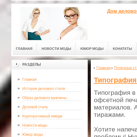
Дом делово
ГЛАВНАЯ
НОВОСТИ МОДЫ
ЮМОР МОДЫ
КОНАТКТЫ
РАЗДЕЛЫ
Главная
Полезные ст
Типография
Главная
История делового стиля
Типография в
Образ делового мужчины
офсетной печ
материалов. 
Деловой стиль
тиражами.
Корпоративный имидж
Новости моды
Хотите напеч
Юмор моды
проблемы! Ну