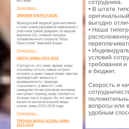
костюмы.
сотрудника.
• В штате тип
Подробнее...
оригинальный
ЭМИЛИЯ КЛАРК И DIOR.
выгодно отли
Французский модный дом напомнил
о себе новой рекламной кампанией с
• Наша типог
участием самой девушки, по версии
журнала GQ, главной героини
расположенну
телевизионного сериала "Игра
переплачиват
Престолов" Эмилией Кларк.
• Индивидуаль
Подробнее...
условий сотр
ЦВЕТА ЗИМЫ 2015-2016
требования и
Считается, что зима- время, когда
способны остыть самые острые
в бюджет.
интриги, и даже самые яркие чувства
приобретают мягкость и
размеренность; природа
Скорость и ка
«засыпает», а вместе с ней
замедляется метаболизм человека,
сотрудничест
наступает период, когда требуется
положительны
больше сна и отдыха. Но это явно не
касается восхитительной моды
вопросы или в
осени- зимы 2015-2016 года.
удобным спос
Подробнее...
ТРЕНДЫ МОДЫ ОСЕНЬ-ЗИМА
2015-2016