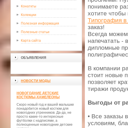
понимаете ра
Конаткты
хотите чтобы 
Колекции
Типография в
Полезная информация
заказ!
Полезные статьи
Всегда можем 
напечатать - 
Карта сайта
дипломные пр
полиграфичес
ОБЪЯВЛЕНИЯ
В компании р
стоит новые п
позволяет кр
НОВОСТИ МОДЫ
тиражи продук
НОВОГОДНИЕ ДЕТСКИЕ
КОСТЮМЫ-ХАМЕЛЕОНЫ
Выгоды от р
Скоро новый год и вашей малышке
понадобится новый костюм для
новогодних утренников. Да-да, не
• Все заказы 
просто какие-то интересные
футболки с надписями, а
условиям, бл
полноценные новогодние детские