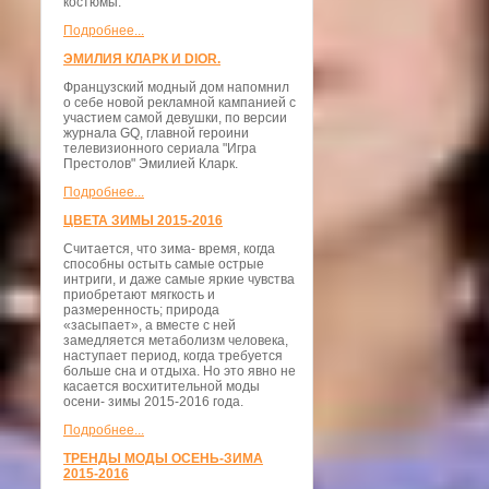
костюмы.
Подробнее...
ЭМИЛИЯ КЛАРК И DIOR.
Французский модный дом напомнил
о себе новой рекламной кампанией с
участием самой девушки, по версии
журнала GQ, главной героини
телевизионного сериала "Игра
Престолов" Эмилией Кларк.
Подробнее...
ЦВЕТА ЗИМЫ 2015-2016
Считается, что зима- время, когда
способны остыть самые острые
интриги, и даже самые яркие чувства
приобретают мягкость и
размеренность; природа
«засыпает», а вместе с ней
замедляется метаболизм человека,
наступает период, когда требуется
больше сна и отдыха. Но это явно не
касается восхитительной моды
осени- зимы 2015-2016 года.
Подробнее...
ТРЕНДЫ МОДЫ ОСЕНЬ-ЗИМА
2015-2016