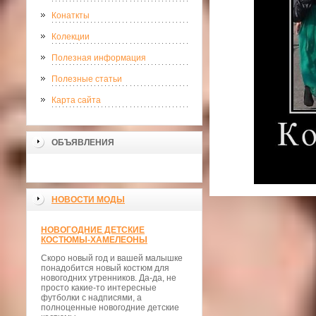
Конаткты
Колекции
Полезная информация
Полезные статьи
Карта сайта
ОБЪЯВЛЕНИЯ
НОВОСТИ МОДЫ
НОВОГОДНИЕ ДЕТСКИЕ
КОСТЮМЫ-ХАМЕЛЕОНЫ
Скоро новый год и вашей малышке
понадобится новый костюм для
новогодних утренников. Да-да, не
просто какие-то интересные
футболки с надписями, а
полноценные новогодние детские