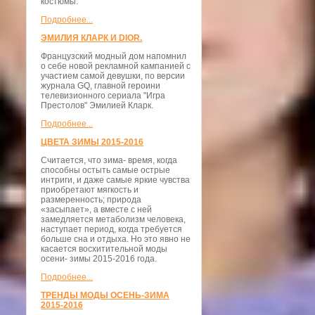
костюмы.
Подробнее...
ЭМИЛИЯ КЛАРК И DIOR.
Французский модный дом напомнил
о себе новой рекламной кампанией с
участием самой девушки, по версии
журнала GQ, главной героини
телевизионного сериала "Игра
Престолов" Эмилией Кларк.
Подробнее...
ЦВЕТА ЗИМЫ 2015-2016
Считается, что зима- время, когда
способны остыть самые острые
интриги, и даже самые яркие чувства
приобретают мягкость и
размеренность; природа
«засыпает», а вместе с ней
замедляется метаболизм человека,
наступает период, когда требуется
больше сна и отдыха. Но это явно не
касается восхитительной моды
осени- зимы 2015-2016 года.
Подробнее...
ТРЕНДЫ МОДЫ ОСЕНЬ-ЗИМА
2015-2016