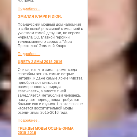
костюмы.
Подробнее...
ЭМИЛИЯ КЛАРК И DIOR.
Французский модный дом напомнил
о себе новой рекламной кампанией с
участием самой девушки, по версии
журнала GQ, главной героини
телевизионного сериала "Игра
Престолов" Эмилией Кларк.
Подробнее...
ЦВЕТА ЗИМЫ 2015-2016
Считается, что зима- время, когда
способны остыть самые острые
интриги, и даже самые яркие чувства
приобретают мягкость и
размеренность; природа
«засыпает», а вместе с ней
замедляется метаболизм человека,
наступает период, когда требуется
больше сна и отдыха. Но это явно не
касается восхитительной моды
осени- зимы 2015-2016 года.
Подробнее...
ТРЕНДЫ МОДЫ ОСЕНЬ-ЗИМА
2015-2016