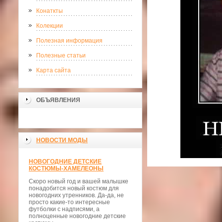
Конаткты
Колекции
Полезная информация
Полезные статьи
Карта сайта
ОБЪЯВЛЕНИЯ
НОВОСТИ МОДЫ
НОВОГОДНИЕ ДЕТСКИЕ
КОСТЮМЫ-ХАМЕЛЕОНЫ
Скоро новый год и вашей малышке
понадобится новый костюм для
новогодних утренников. Да-да, не
просто какие-то интересные
футболки с надписями, а
полноценные новогодние детские