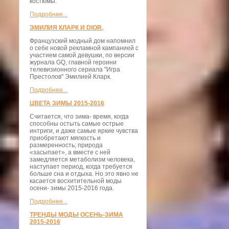
костюмы.
Подробнее...
ЭМИЛИЯ КЛАРК И DIOR.
Французский модный дом напомнил
о себе новой рекламной кампанией с
участием самой девушки, по версии
журнала GQ, главной героини
телевизионного сериала "Игра
Престолов" Эмилией Кларк.
Подробнее...
ЦВЕТА ЗИМЫ 2015-2016
Считается, что зима- время, когда
способны остыть самые острые
интриги, и даже самые яркие чувства
приобретают мягкость и
размеренность; природа
«засыпает», а вместе с ней
замедляется метаболизм человека,
наступает период, когда требуется
больше сна и отдыха. Но это явно не
касается восхитительной моды
осени- зимы 2015-2016 года.
Подробнее...
ТРЕНДЫ МОДЫ ОСЕНЬ-ЗИМА
2015-2016