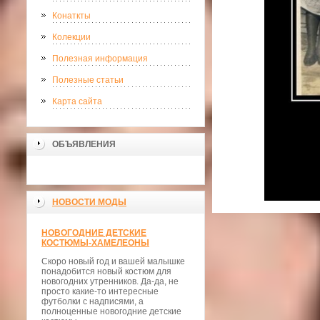
Конаткты
Колекции
Полезная информация
Полезные статьи
Карта сайта
ОБЪЯВЛЕНИЯ
НОВОСТИ МОДЫ
НОВОГОДНИЕ ДЕТСКИЕ
КОСТЮМЫ-ХАМЕЛЕОНЫ
Скоро новый год и вашей малышке
понадобится новый костюм для
новогодних утренников. Да-да, не
просто какие-то интересные
футболки с надписями, а
полноценные новогодние детские