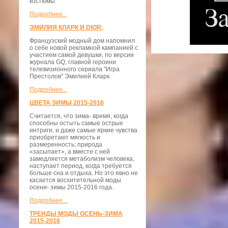
костюмы.
Подробнее...
ЭМИЛИЯ КЛАРК И DIOR.
Французский модный дом напомнил
о себе новой рекламной кампанией с
участием самой девушки, по версии
журнала GQ, главной героини
телевизионного сериала "Игра
Престолов" Эмилией Кларк.
Подробнее...
ЦВЕТА ЗИМЫ 2015-2016
Считается, что зима- время, когда
способны остыть самые острые
интриги, и даже самые яркие чувства
приобретают мягкость и
размеренность; природа
«засыпает», а вместе с ней
замедляется метаболизм человека,
наступает период, когда требуется
больше сна и отдыха. Но это явно не
касается восхитительной моды
осени- зимы 2015-2016 года.
Подробнее...
ТРЕНДЫ МОДЫ ОСЕНЬ-ЗИМА
2015-2016