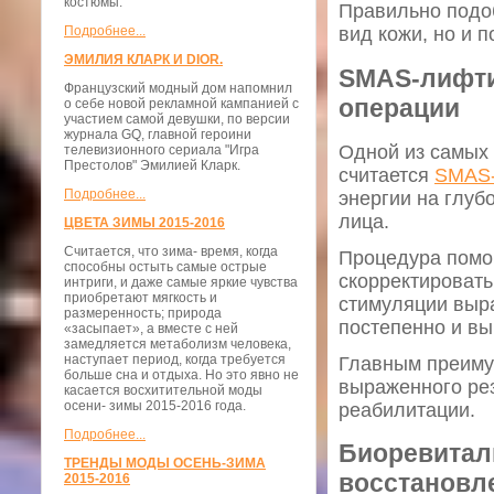
костюмы.
Правильно подо
Подробнее...
вид кожи, но и 
ЭМИЛИЯ КЛАРК И DIOR.
SMAS-лифти
Французский модный дом напомнил
операции
о себе новой рекламной кампанией с
участием самой девушки, по версии
журнала GQ, главной героини
Одной из самых
телевизионного сериала "Игра
Престолов" Эмилией Кларк.
считается
SMAS-
Подробнее...
энергии на глуб
лица.
ЦВЕТА ЗИМЫ 2015-2016
Считается, что зима- время, когда
Процедура помо
способны остыть самые острые
скорректировать
интриги, и даже самые яркие чувства
приобретают мягкость и
стимуляции выр
размеренность; природа
постепенно и вы
«засыпает», а вместе с ней
замедляется метаболизм человека,
наступает период, когда требуется
Главным преиму
больше сна и отдыха. Но это явно не
выраженного рез
касается восхитительной моды
осени- зимы 2015-2016 года.
реабилитации.
Подробнее...
Биоревитал
ТРЕНДЫ МОДЫ ОСЕНЬ-ЗИМА
восстановл
2015-2016