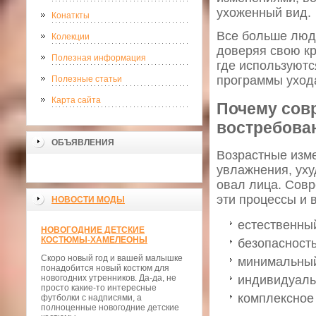
ухоженный вид.
Конаткты
Все больше люд
Колекции
доверяя свою к
Полезная информация
где используют
программы уход
Полезные статьи
Карта сайта
Почему сов
востребова
ОБЪЯВЛЕНИЯ
Возрастные изме
увлажнения, уху
овал лица. Сов
эти процессы и 
НОВОСТИ МОДЫ
естественны
НОВОГОДНИЕ ДЕТСКИЕ
КОСТЮМЫ-ХАМЕЛЕОНЫ
безопасност
Скоро новый год и вашей малышке
минимальный
понадобится новый костюм для
новогодних утренников. Да-да, не
индивидуаль
просто какие-то интересные
комплексное
футболки с надписями, а
полноценные новогодние детские